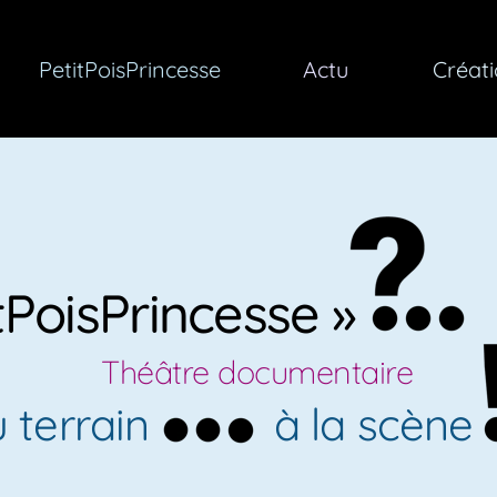
PetitPoisPrincesse
Actu
Créat
tPoisPrincesse »
Théâtre documentaire
u terrain
à la scène