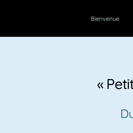
Bienvenue
«
Peti
D