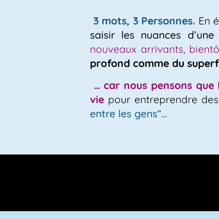
3 mots, 3 Personnes.
En é
saisir les nuances
d’une
nouveaux arrivants, bientôt
profond comme du superfi
… car nous pensons que la
vie
pour entreprendre des 
entre les gens“…