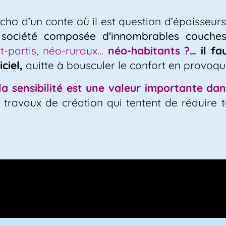
cho d’un conte où il est question d’épaisseurs e
 société composée d'innombrables couches
-partis, néo-ruraux...
néo-habitants ?…
il f
ciel,
quitte à bousculer le confort en provoq
 sensibilité est une valeur importante dan
travaux de création qui tentent de réduire 