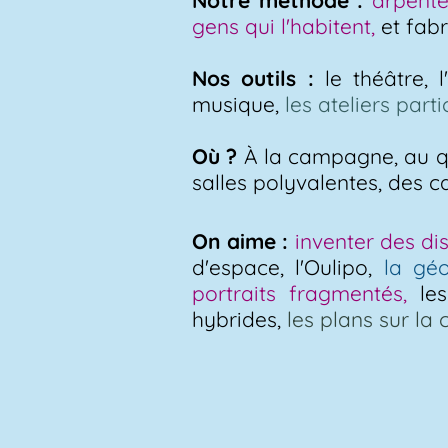
Notre méthode :
arpente
gens qui l'habitent,
et fabr
Nos outils :
le théâtre, l
musique,
les ateliers parti
Où ?
À la campagne, au qu
salles polyvalentes, des c
On aime :
inventer des dis
d'espace, l'Oulipo,
la géo
portraits fragmentés,
les
hybrides,
les plans sur la