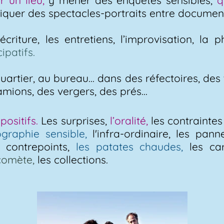
r un lieu,
y mener des enquêtes sensibles,
q
iquer des spectacles-portraits entre documenta
'écriture, les entretiens, l’improvisation, la 
cipatifs.
artier, au bureau...
dans des réfectoires, des 
amions, des vergers, des pr
é
s…
positifs.
Les surprises,
l’oralité,
les contraintes
graphie sensible,
l'infra-ordinaire, les pan
 contrepoints,
les patates chaudes,
les car
 comète,
les collections.