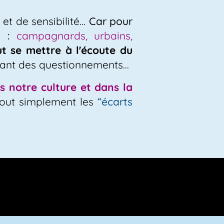
t de sensibilité...
Car pour
 :
campagnards, urbains,
aut se mettre à l'écoute du
uant des questionnements…
s notre culture et dans la
tout simplement les
“écarts